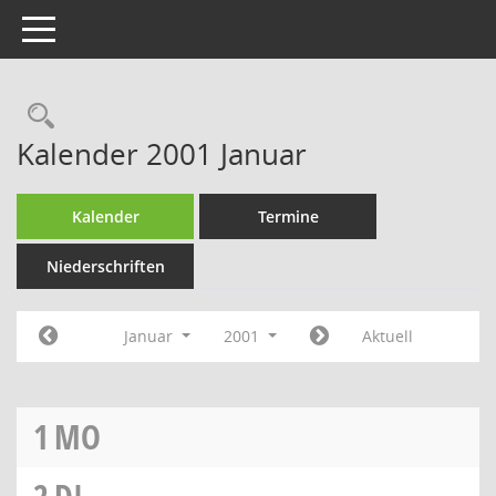
Toggle navigation
Rechercheauswahl
Kalender 2001 Januar
Kalender
Termine
Niederschriften
Januar
2001
Aktuell
1
MO