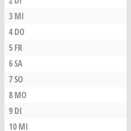
2
DI
3
MI
4
DO
5
FR
6
SA
7
SO
8
MO
9
DI
10
MI