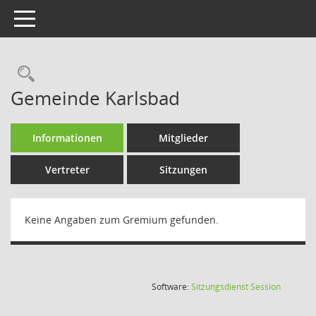
Toggle navigation
Rechercheauswahl
Gemeinde Karlsbad
Informationen
Mitglieder
Vertreter
Sitzungen
Keine Angaben zum Gremium gefunden.
(Wird in
Software:
Sitzungsdienst
Session