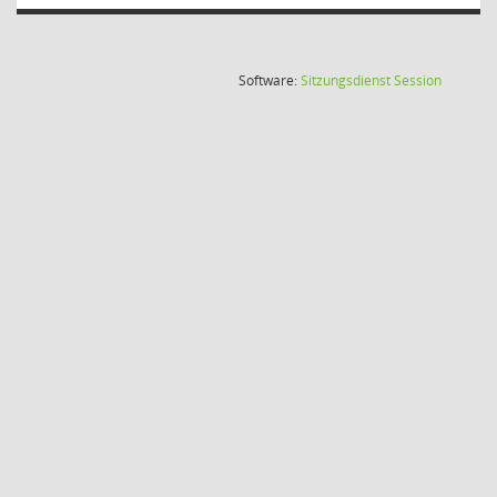
(Wird in
Software:
Sitzungsdienst
Session