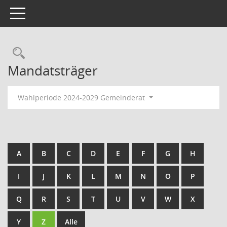
Toggle navigation
Rechercheauswahl
Mandatsträger
Wahlperiode 2024-2029 Gemeinderat
A
B
C
D
E
F
G
H
I
J
K
L
M
N
O
P
Q
R
S
T
U
V
W
X
Y
Z
Alle