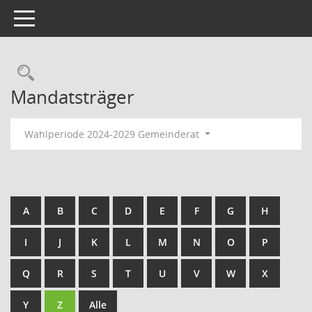
Toggle navigation
Rechercheauswahl
Mandatsträger
Wahlperiode 2024-2029 Gemeinderat
A
B
C
D
E
F
G
H
I
J
K
L
M
N
O
P
Q
R
S
T
U
V
W
X
Y
Z
Alle