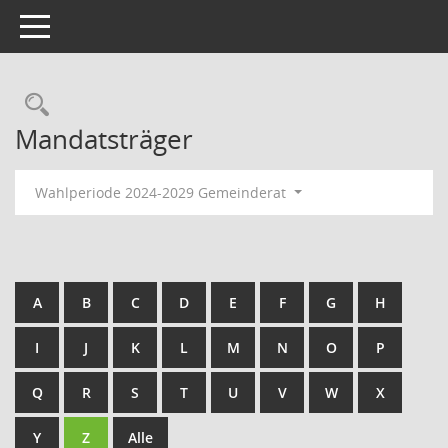
Toggle navigation
Rechercheauswahl
Mandatsträger
Wahlperiode 2024-2029 Gemeinderat
A
B
C
D
E
F
G
H
I
J
K
L
M
N
O
P
Q
R
S
T
U
V
W
X
Y
Z
Alle