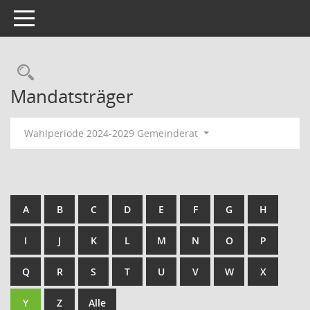
Toggle navigation
Rechercheauswahl
Mandatsträger
Wahlperiode 2024-2029 Gemeinderat
A
B
C
D
E
F
G
H
I
J
K
L
M
N
O
P
Q
R
S
T
U
V
W
X
Y
Z
Alle