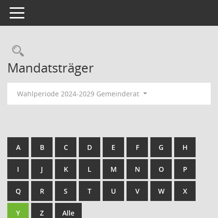
Toggle navigation
Rechercheauswahl
Mandatsträger
Wahlperiode 2024-2029 Gemeinderat
A
B
C
D
E
F
G
H
I
J
K
L
M
N
O
P
Q
R
S
T
U
V
W
X
Y
Z
Alle