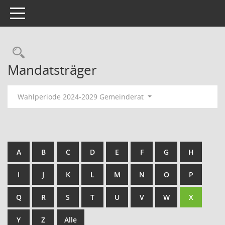
Toggle navigation
Rechercheauswahl
Mandatsträger
Wahlperiode 2024-2029 Gemeinderat
A
B
C
D
E
F
G
H
I
J
K
L
M
N
O
P
Q
R
S
T
U
V
W
X
Y
Z
Alle