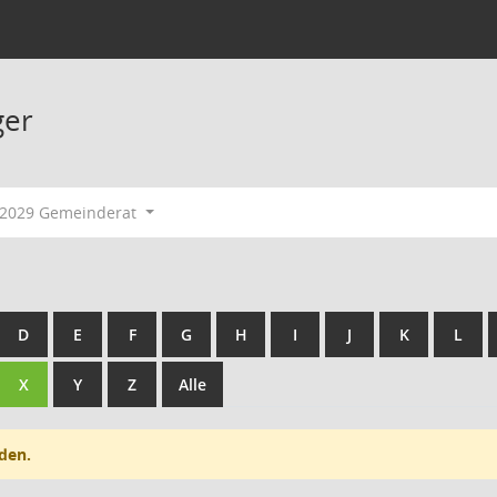
ger
-2029 Gemeinderat
D
E
F
G
H
I
J
K
L
X
Y
Z
Alle
den.