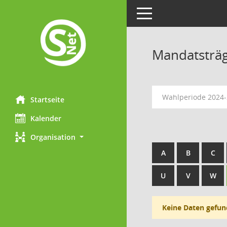
Toggle navigation
Mandatsträ
Wahlperiode 2024
Startseite
Kalender
Organisation
A
B
C
U
V
W
Keine Daten gefun