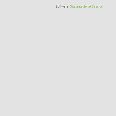
(Wird in
Software:
Sitzungsdienst
Session