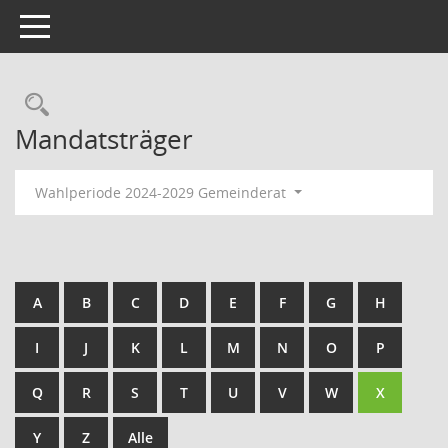
Toggle navigation
Rechercheauswahl
Mandatsträger
Wahlperiode 2024-2029 Gemeinderat
A
B
C
D
E
F
G
H
I
J
K
L
M
N
O
P
Q
R
S
T
U
V
W
X
Y
Z
Alle