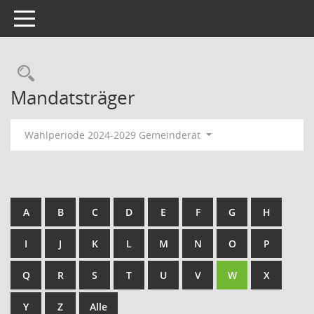
Toggle navigation
Rechercheauswahl
Mandatsträger
Wahlperiode 2024-2029 Gemeinderat
A
B
C
D
E
F
G
H
I
J
K
L
M
N
O
P
Q
R
S
T
U
V
W
X
Y
Z
Alle