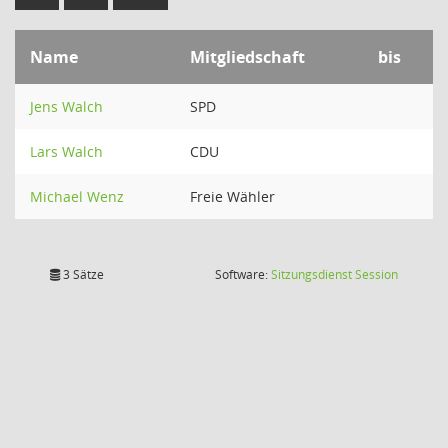
Name
Mitgliedschaft
bis
Jens Walch
SPD
Lars Walch
CDU
Michael Wenz
Freie Wähler
(Wird in
3 Sätze
Software:
Sitzungsdienst
Session