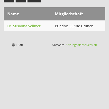
Name
Mitgliedschaft
Dr. Susanna Vollmer
Bündnis 90/Die Grünen
(Wird in
1 Satz
Software:
Sitzungsdienst
Session