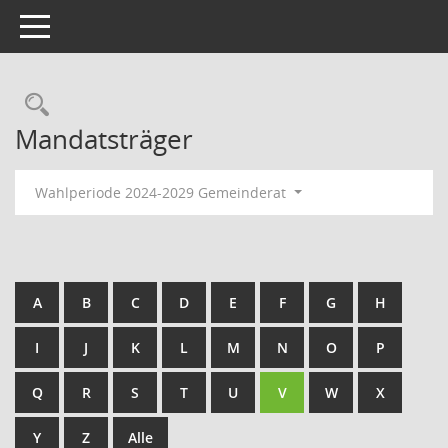
Toggle navigation
Rechercheauswahl
Mandatsträger
Wahlperiode 2024-2029 Gemeinderat
A
B
C
D
E
F
G
H
I
J
K
L
M
N
O
P
Q
R
S
T
U
V
W
X
Y
Z
Alle