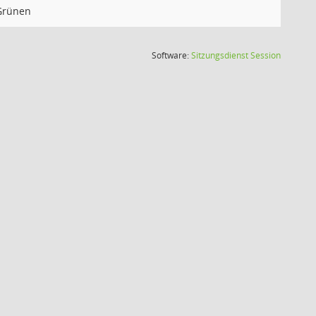
Grünen
(Wird in
Software:
Sitzungsdienst
Session