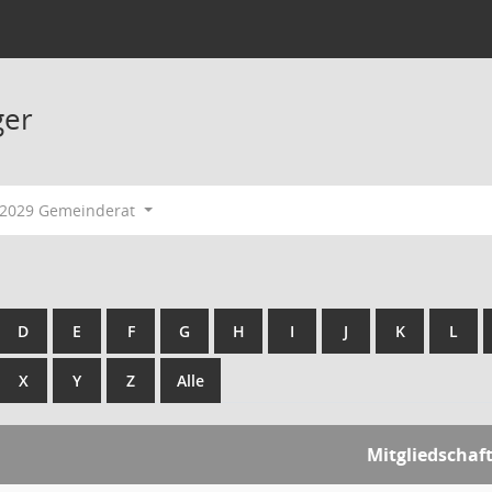
ger
-2029 Gemeinderat
D
E
F
G
H
I
J
K
L
X
Y
Z
Alle
Mitgliedschaf