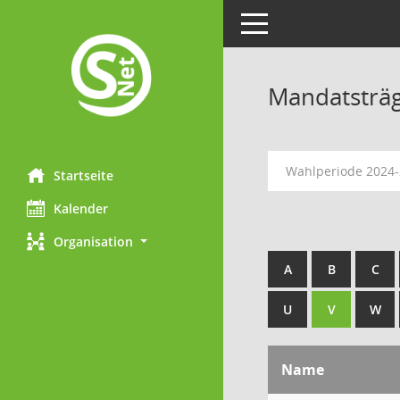
Toggle navigation
Mandatsträ
Wahlperiode 2024
Startseite
Kalender
Organisation
A
B
C
U
V
W
Name