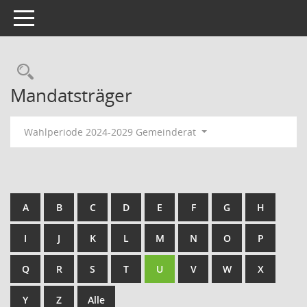
Toggle navigation
Rechercheauswahl
Mandatsträger
Wahlperiode 2024-2029 Gemeinderat
A
B
C
D
E
F
G
H
I
J
K
L
M
N
O
P
Q
R
S
T
U
V
W
X
Y
Z
Alle