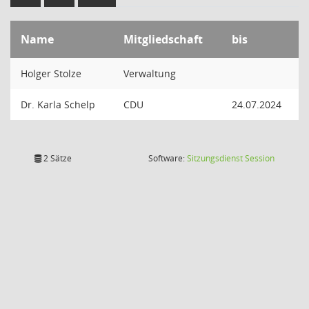
Name
Mitgliedschaft
bis
Holger Stolze
Verwaltung
Dr. Karla Schelp
CDU
24.07.2024
(Wird in
2 Sätze
Software:
Sitzungsdienst
Session