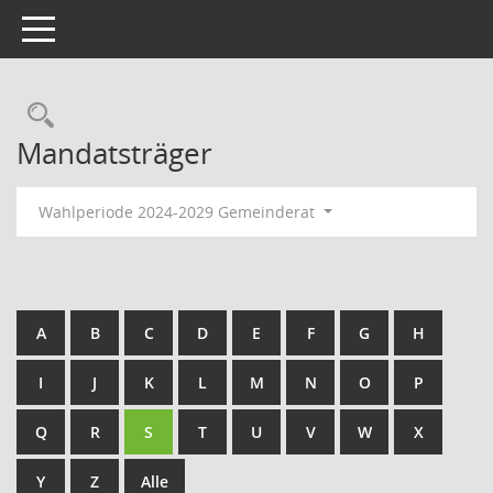
Toggle navigation
Rechercheauswahl
Mandatsträger
Wahlperiode 2024-2029 Gemeinderat
A
B
C
D
E
F
G
H
I
J
K
L
M
N
O
P
Q
R
S
T
U
V
W
X
Y
Z
Alle