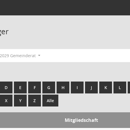
ger
-2029 Gemeinderat
D
E
F
G
H
I
J
K
L
X
Y
Z
Alle
Mitgliedschaft