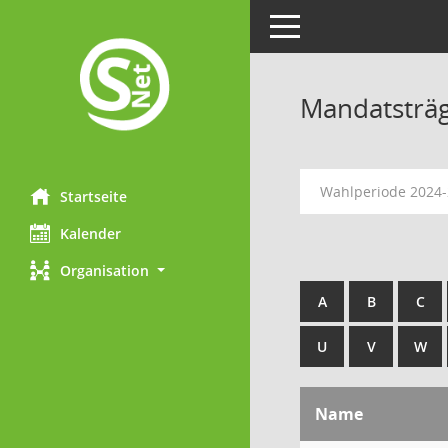
Toggle navigation
Mandatsträ
Wahlperiode 2024
Startseite
Kalender
Organisation
A
B
C
U
V
W
Name