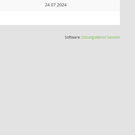
24.07.2024
(Wird in
Software:
Sitzungsdienst
Session