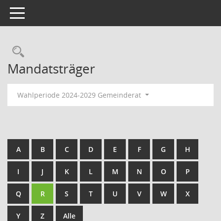
Toggle navigation
Rechercheauswahl
Mandatsträger
Wahlperiode 2024-2029 Gemeinderat
A
B
C
D
E
F
G
H
I
J
K
L
M
N
O
P
Q
R
S
T
U
V
W
X
Y
Z
Alle