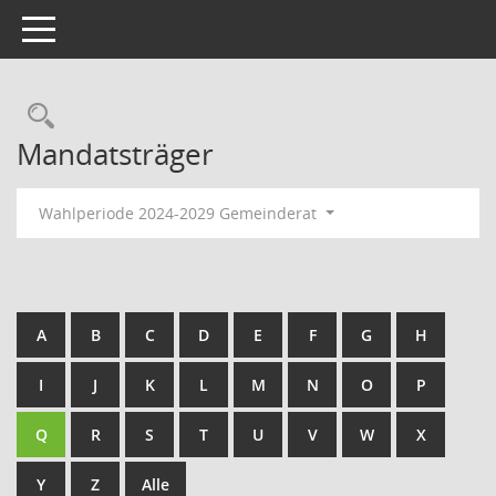
Toggle navigation
Rechercheauswahl
Mandatsträger
Wahlperiode 2024-2029 Gemeinderat
A
B
C
D
E
F
G
H
I
J
K
L
M
N
O
P
Q
R
S
T
U
V
W
X
Y
Z
Alle