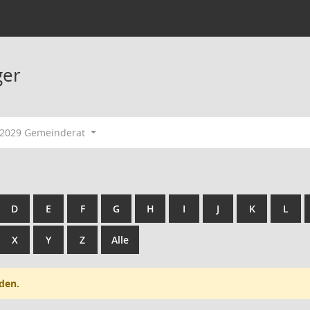
ger
-2029 Gemeinderat
D
E
F
G
H
I
J
K
L
X
Y
Z
Alle
den.