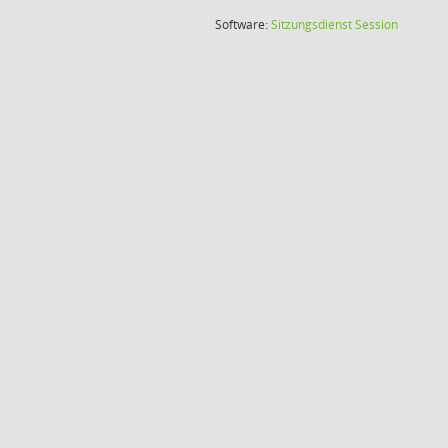
(Wird in
Software:
Sitzungsdienst
Session