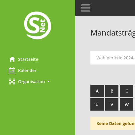
Toggle navigation
Mandatsträ
Wahlperiode 2024
Startseite
Kalender
Organisation
A
B
C
U
V
W
Keine Daten gefun