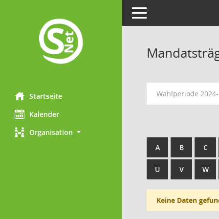
Toggle navigation
Mandatsträ
Wahlperiode 2024
Startseite
Kalender
Organisation
A
B
C
U
V
W
Keine Daten gefun