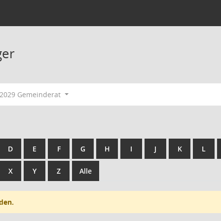
ger
-2029 Gemeinderat
D
E
F
G
H
I
J
K
L
X
Y
Z
Alle
den.