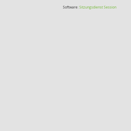
(Wird in
Software:
Sitzungsdienst
Session