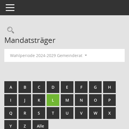
Toggle navigation
Rechercheauswahl
Mandatsträger
Wahlperiode 2024-2029 Gemeinderat
A
B
C
D
E
F
G
H
I
J
K
L
M
N
O
P
Q
R
S
T
U
V
W
X
Y
Z
Alle