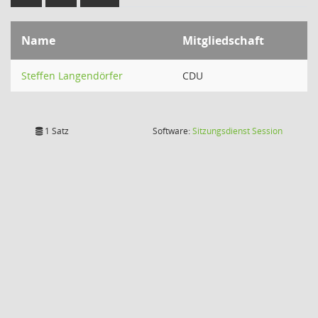
Name
Mitgliedschaft
Steffen Langendörfer
CDU
(Wird in
1 Satz
Software:
Sitzungsdienst
Session