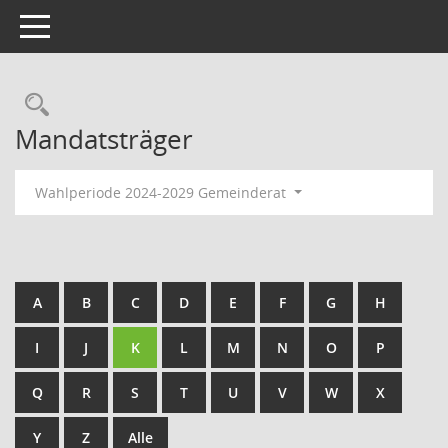
Toggle navigation
Rechercheauswahl
Mandatsträger
Wahlperiode 2024-2029 Gemeinderat
A
B
C
D
E
F
G
H
I
J
K
L
M
N
O
P
Q
R
S
T
U
V
W
X
Y
Z
Alle