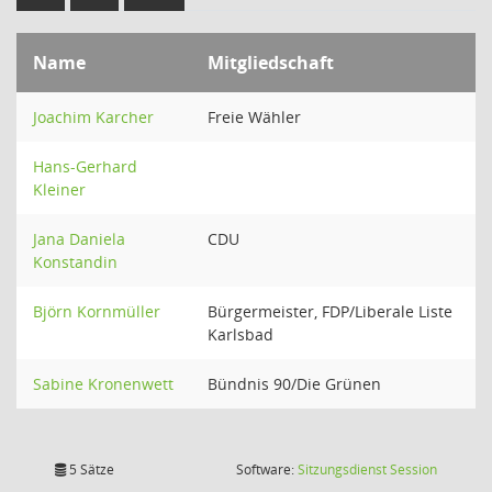
Name
Mitgliedschaft
Joachim Karcher
Freie Wähler
Hans-Gerhard
Kleiner
Jana Daniela
CDU
Konstandin
Björn Kornmüller
Bürgermeister, FDP/Liberale Liste
Karlsbad
Sabine Kronenwett
Bündnis 90/Die Grünen
(Wird in
5 Sätze
Software:
Sitzungsdienst
Session