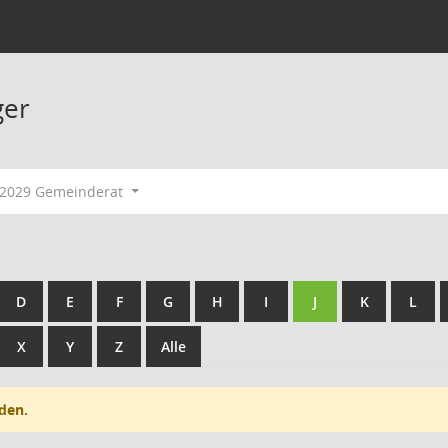
ger
-2029 Gemeinderat
D
E
F
G
H
I
J
K
L
X
Y
Z
Alle
den.