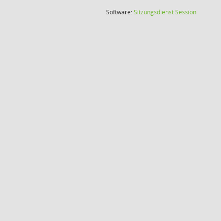
(Wird in
Software:
Sitzungsdienst
Session