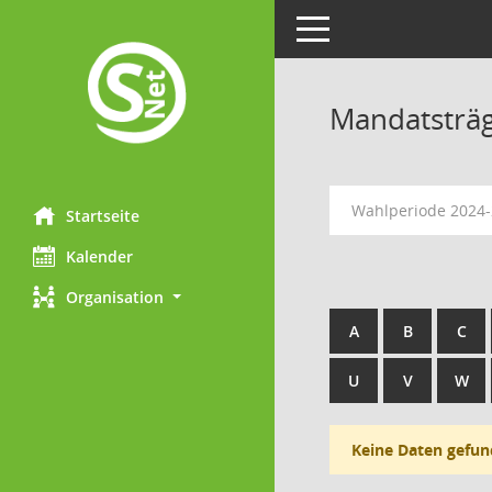
Toggle navigation
Mandatsträ
Wahlperiode 2024
Startseite
Kalender
Organisation
A
B
C
U
V
W
Keine Daten gefun