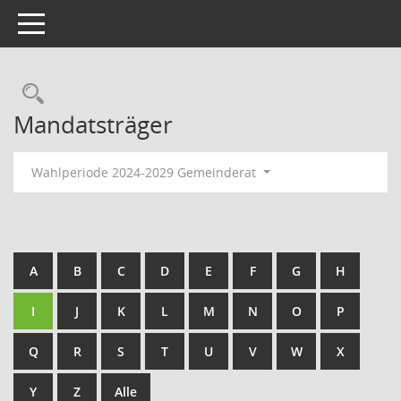
Toggle navigation
Rechercheauswahl
Mandatsträger
Wahlperiode 2024-2029 Gemeinderat
A
B
C
D
E
F
G
H
I
J
K
L
M
N
O
P
Q
R
S
T
U
V
W
X
Y
Z
Alle