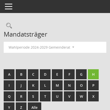
Toggle navigation
Rechercheauswahl
Mandatsträger
Wahlperiode 2024-2029 Gemeinderat
A
B
C
D
E
F
G
H
I
J
K
L
M
N
O
P
Q
R
S
T
U
V
W
X
Y
Z
Alle