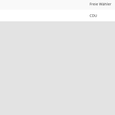
Freie Wähler
CDU