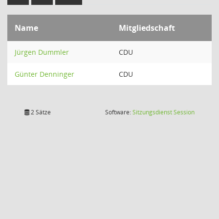
Name
Mitgliedschaft
Jürgen Dummler
CDU
Günter Denninger
CDU
(Wird in
2 Sätze
Software:
Sitzungsdienst
Session