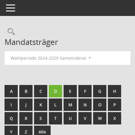
Toggle navigation
Rechercheauswahl
Mandatsträger
Wahlperiode 2024-2029 Gemeinderat
A
B
C
D
E
F
G
H
I
J
K
L
M
N
O
P
Q
R
S
T
U
V
W
X
Y
Z
Alle