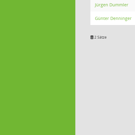
Jürgen Dummler
Günter Denninger
2 Sätze