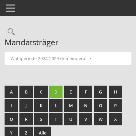
Toggle navigation
Rechercheauswahl
Mandatsträger
Wahlperiode 2024-2029 Gemeinderat
A
B
C
D
E
F
G
H
I
J
K
L
M
N
O
P
Q
R
S
T
U
V
W
X
Y
Z
Alle