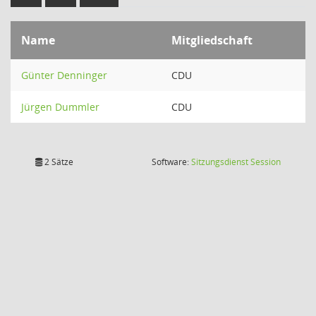
Name
Mitgliedschaft
Günter Denninger
CDU
Jürgen Dummler
CDU
(Wird in
2 Sätze
Software:
Sitzungsdienst
Session