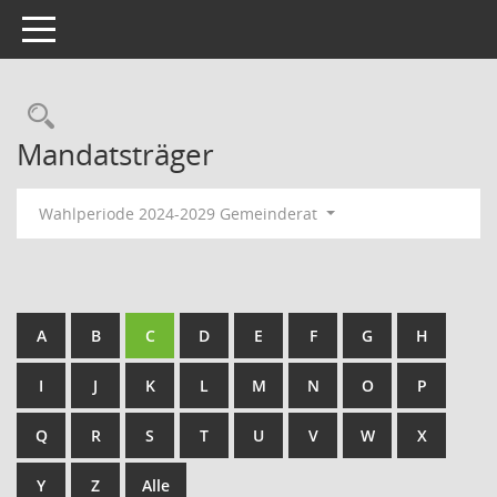
Toggle navigation
Rechercheauswahl
Mandatsträger
Wahlperiode 2024-2029 Gemeinderat
A
B
C
D
E
F
G
H
I
J
K
L
M
N
O
P
Q
R
S
T
U
V
W
X
Y
Z
Alle