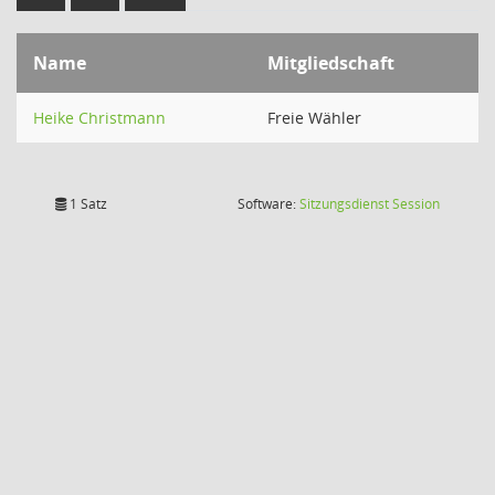
Name
Mitgliedschaft
Heike Christmann
Freie Wähler
(Wird in
1 Satz
Software:
Sitzungsdienst
Session