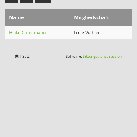
Name
Mitgliedschaft
Heike Christmann
Freie Wähler
(Wird in
1 Satz
Software:
Sitzungsdienst
Session