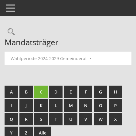
Toggle navigation
Rechercheauswahl
Mandatsträger
Wahlperiode 2024-2029 Gemeinderat
A
B
C
D
E
F
G
H
I
J
K
L
M
N
O
P
Q
R
S
T
U
V
W
X
Y
Z
Alle