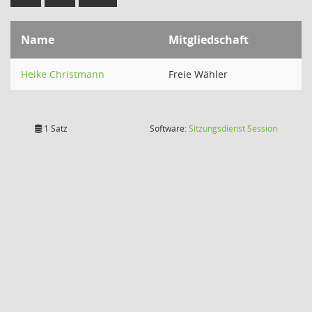
Name
Mitgliedschaft
Heike Christmann
Freie Wähler
(Wird in
1 Satz
Software:
Sitzungsdienst
Session