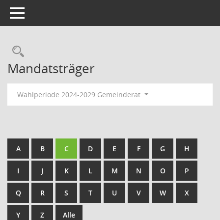
Toggle navigation
Rechercheauswahl
Mandatsträger
Wahlperiode 2024-2029 Gemeinderat
A
B
C
D
E
F
G
H
I
J
K
L
M
N
O
P
Q
R
S
T
U
V
W
X
Y
Z
Alle