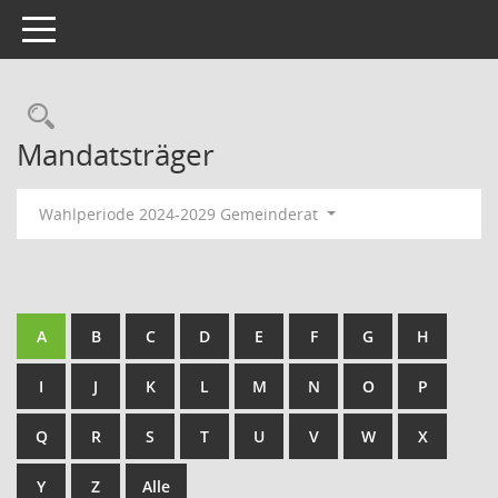
Toggle navigation
Rechercheauswahl
Mandatsträger
Wahlperiode 2024-2029 Gemeinderat
A
B
C
D
E
F
G
H
I
J
K
L
M
N
O
P
Q
R
S
T
U
V
W
X
Y
Z
Alle