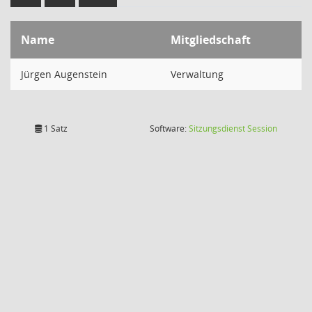
Name
Mitgliedschaft
Jürgen Augenstein
Verwaltung
(Wird in
1 Satz
Software:
Sitzungsdienst
Session