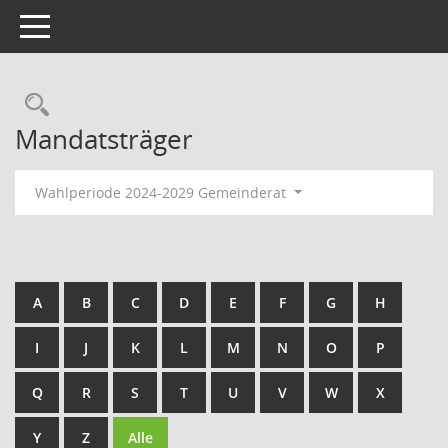
Toggle navigation
Rechercheauswahl
Mandatsträger
Wahlperiode 2024-2029 Gemeinderat
A
B
C
D
E
F
G
H
I
J
K
L
M
N
O
P
Q
R
S
T
U
V
W
X
Y
Z
Alle