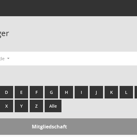
ger
ode
D
E
F
G
H
I
J
K
L
X
Y
Z
Alle
Mitgliedschaft