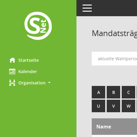
Toggle navigation
Mandatsträ
aktuelle Wahlperi
Startseite
Kalender
Organisation
A
B
C
U
V
W
Name