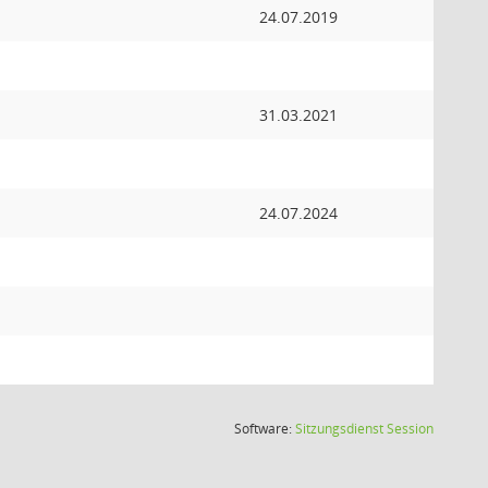
24.07.2019
31.03.2021
24.07.2024
(Wird in
Software:
Sitzungsdienst
Session