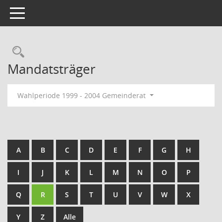
Toggle navigation
Rechercheauswahl
Mandatsträger
Wahlperiode 1999 - 2004 Gemeinderat
A
B
C
D
E
F
G
H
I
J
K
L
M
N
O
P
Q
R
S
T
U
V
W
X
Y
Z
Alle