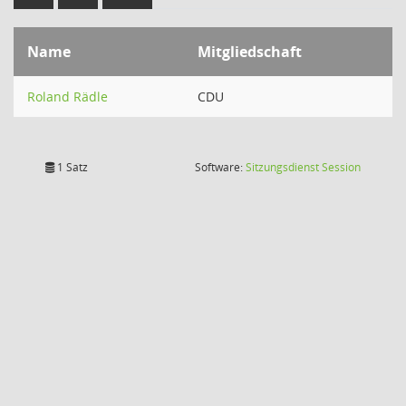
Name
Mitgliedschaft
Roland Rädle
CDU
(Wird in
1 Satz
Software:
Sitzungsdienst
Session