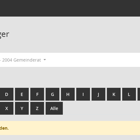
ger
- 2004 Gemeinderat
D
E
F
G
H
I
J
K
L
X
Y
Z
Alle
den.