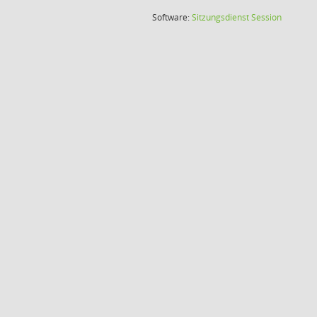
(Wird in
Software:
Sitzungsdienst
Session