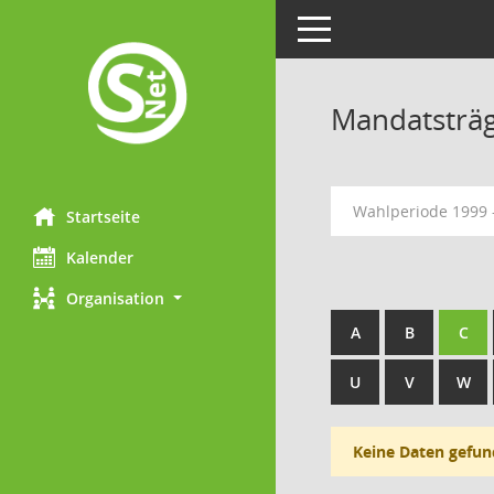
Toggle navigation
Mandatsträ
Wahlperiode 1999 
Startseite
Kalender
Organisation
A
B
C
U
V
W
Keine Daten gefun