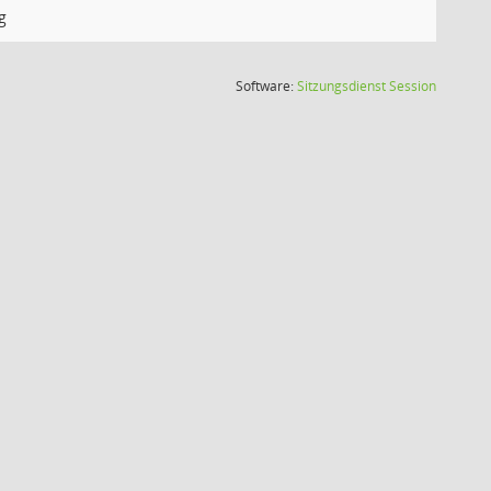
g
(Wird in
Software:
Sitzungsdienst
Session