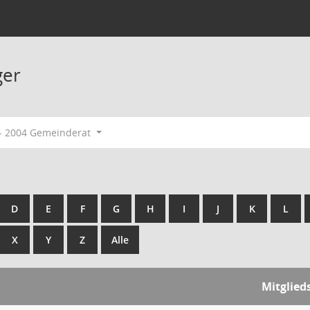
ger
- 2004 Gemeinderat
D
E
F
G
H
I
J
K
L
X
Y
Z
Alle
Mitglied