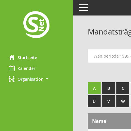
Toggle navigation
Mandatsträ
Wahlperiode 1999 
Startseite
Kalender
Organisation
A
B
C
U
V
W
Name