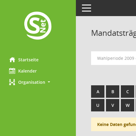
Toggle navigation
Mandatsträ
Wahlperiode 2009 
Startseite
Kalender
Organisation
A
B
C
U
V
W
Keine Daten gefun