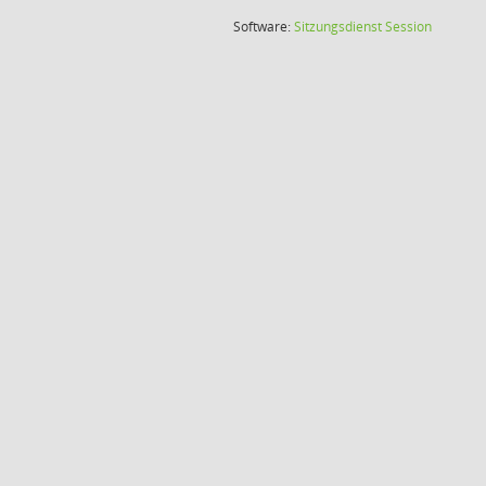
(Wird in
Software:
Sitzungsdienst
Session