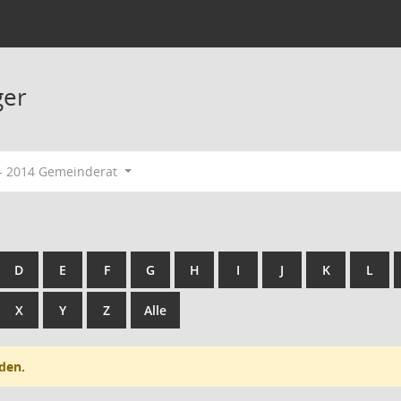
ger
- 2014 Gemeinderat
D
E
F
G
H
I
J
K
L
X
Y
Z
Alle
den.