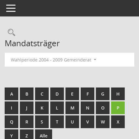
Toggle navigation
Rechercheauswahl
Mandatsträger
Wahlperiode 2004 - 2009 Gemeinderat
A
B
C
D
E
F
G
H
I
J
K
L
M
N
O
P
Q
R
S
T
U
V
W
X
Y
Z
Alle