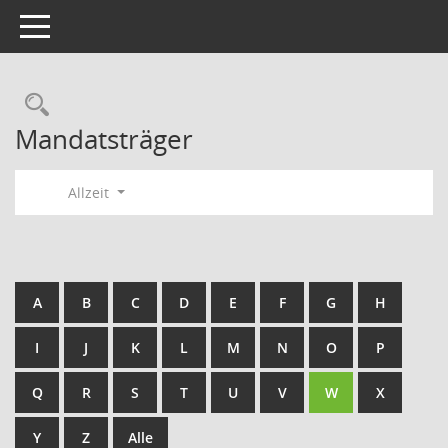
Toggle navigation
Rechercheauswahl
Mandatsträger
Allzeit
A
B
C
D
E
F
G
H
I
J
K
L
M
N
O
P
Q
R
S
T
U
V
W
X
Y
Z
Alle