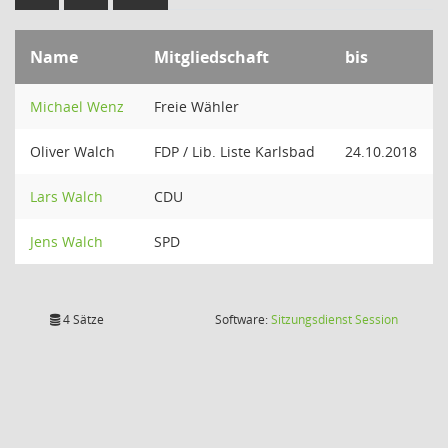
Name
Mitgliedschaft
bis
Michael Wenz
Freie Wähler
Oliver Walch
FDP / Lib. Liste Karlsbad
24.10.2018
Lars Walch
CDU
Jens Walch
SPD
(Wird in
4 Sätze
Software:
Sitzungsdienst
Session