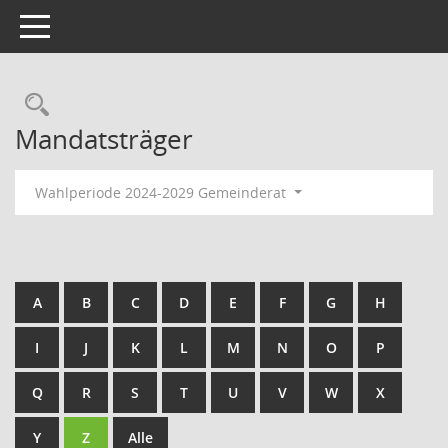
Toggle navigation
Rechercheauswahl
Mandatsträger
Wahlperiode 2024-2029 Gemeinderat
A
B
C
D
E
F
G
H
I
J
K
L
M
N
O
P
Q
R
S
T
U
V
W
X
Y
Z
Alle