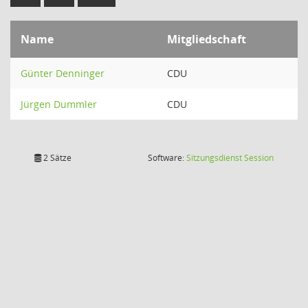
Name
Mitgliedschaft
Günter Denninger
CDU
Jürgen Dummler
CDU
(Wird in
2 Sätze
Software:
Sitzungsdienst
Session