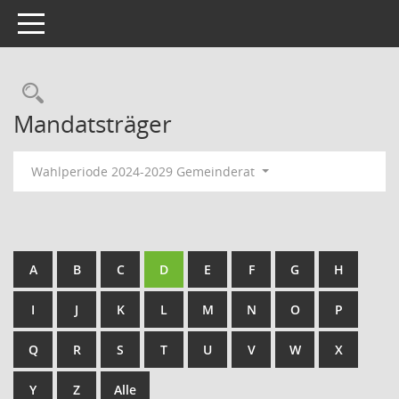
Toggle navigation
Rechercheauswahl
Mandatsträger
Wahlperiode 2024-2029 Gemeinderat
A
B
C
D
E
F
G
H
I
J
K
L
M
N
O
P
Q
R
S
T
U
V
W
X
Y
Z
Alle