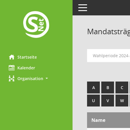
Toggle navigation
Mandatsträ
Wahlperiode 2024
Startseite
Kalender
Organisation
A
B
C
U
V
W
Name