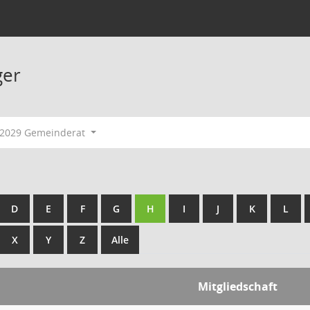
ger
-2029 Gemeinderat
D
E
F
G
H
I
J
K
L
X
Y
Z
Alle
Mitgliedschaft