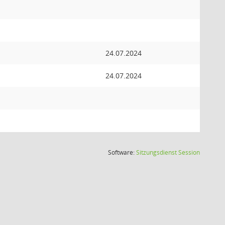
24.07.2024
24.07.2024
(Wird in
Software:
Sitzungsdienst
Session