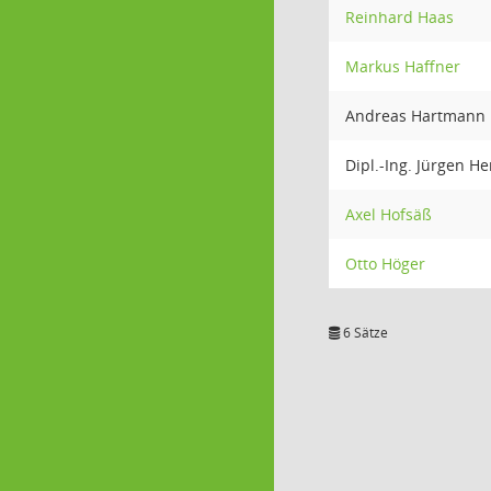
Reinhard Haas
Markus Haffner
Andreas Hartmann
Dipl.-Ing. Jürgen H
Axel Hofsäß
Otto Höger
6 Sätze