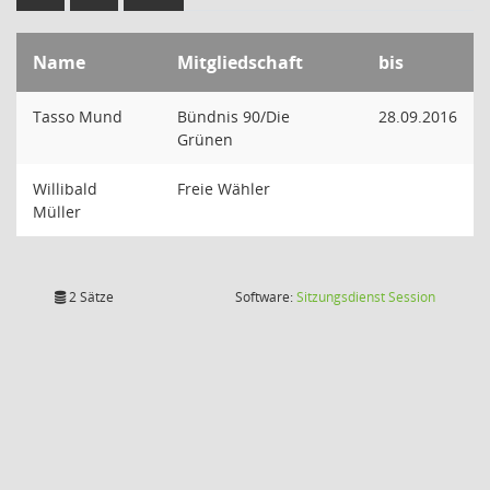
Name
Mitgliedschaft
bis
Tasso Mund
Bündnis 90/Die
28.09.2016
Grünen
Willibald
Freie Wähler
Müller
(Wird in
2 Sätze
Software:
Sitzungsdienst
Session