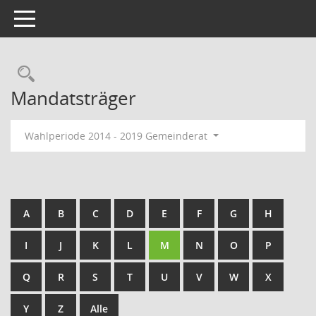
Toggle navigation
Rechercheauswahl
Mandatsträger
Wahlperiode 2014 - 2019 Gemeinderat
A
B
C
D
E
F
G
H
I
J
K
L
M
N
O
P
Q
R
S
T
U
V
W
X
Y
Z
Alle