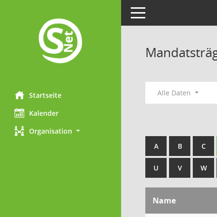
Toggle navigation
Mandatsträ
Alle Daten
Startseite
Kalender
Organisation
A
B
C
U
V
W
Name