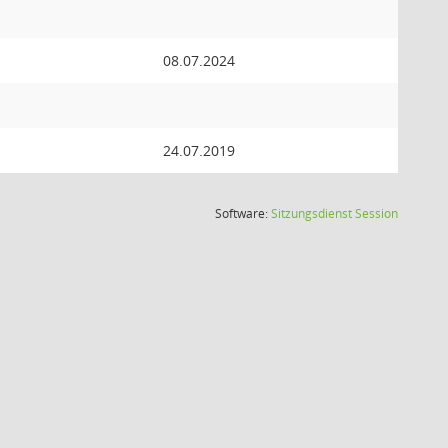
08.07.2024
24.07.2019
(Wird in
Software:
Sitzungsdienst
Session