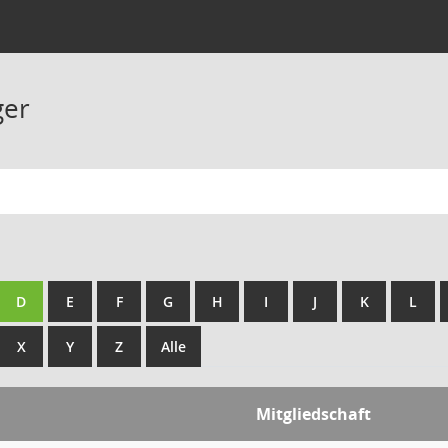
ger
D
E
F
G
H
I
J
K
L
X
Y
Z
Alle
Mitgliedschaft